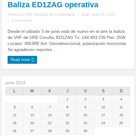
Baliza ED1ZAG operativa
Posted by
URE Santiago de Compostela
|
Date: junio 05, 2023
|
0 comments
Desde el sábado 3 de junio está de nuevo en el aire la baliza
de VHF de URE Coruña, ED1ZAG Tx: 144.403 CW Pwr: 25W
Locator: IN53RE Ant: Omnidireccional, polarización horizontal.
Se agradecen reportes ...
Read more
junio 2023
L
M
X
J
V
S
D
1
2
3
4
5
6
7
8
9
10
11
12
13
14
15
16
17
18
19
20
21
22
23
24
25
26
27
28
29
30