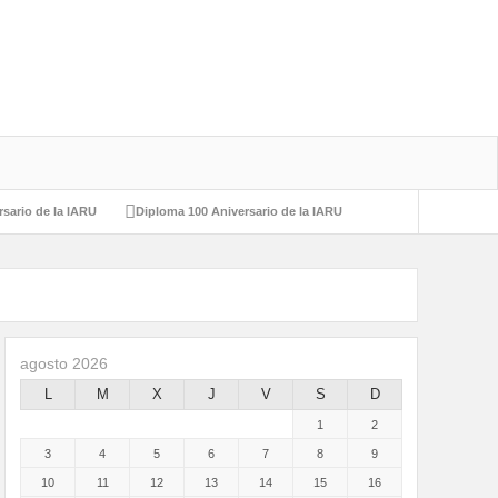
rsario de la IARU
Diploma 100 Aniversario de la IARU
Autorizada la banda de 40,650 – 40,750 MHz
agosto 2026
L
M
X
J
V
S
D
1
2
3
4
5
6
7
8
9
10
11
12
13
14
15
16