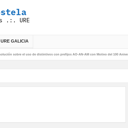
ostela
s .:. URE
 URE GALICIA
olución sobre el uso de distintivos con prefijos AO-AN-AM con Motivo del 100 Anive
323.377 QSO -.- 75 Aniversario URE
Autorización de los prefijos AO-AN-AM