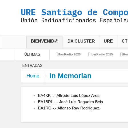
URE Santiago de Comp
Unión Radioaficionados Españole
BIENVENID@
DX CLUSTER
URE
CT
ÚLTIMAS
IberRadio 2026
IberRadio 2025
Res
ENTRADAS
Felices Fiestas !
IberRadio 2024
1.
In Memorian
Home
75 Aniversario URE
EA4KK -.- Alfredo Luis López Ares
EA1BRL
-.- José Luis Regueiro Beis.
EA1RG
-.- Alfonso Rey Rodríguez.