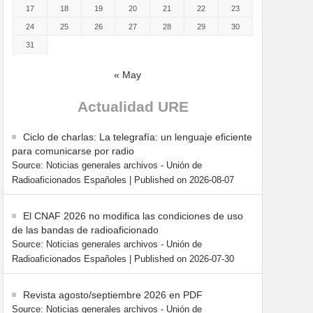
17
18
19
20
21
22
23
24
25
26
27
28
29
30
31
« May
Actualidad URE
Ciclo de charlas: La telegrafía: un lenguaje eficiente
para comunicarse por radio
Source: Noticias generales archivos - Unión de
Radioaficionados Españoles
Published on 2026-08-07
El CNAF 2026 no modifica las condiciones de uso
de las bandas de radioaficionado
Source: Noticias generales archivos - Unión de
Radioaficionados Españoles
Published on 2026-07-30
Revista agosto/septiembre 2026 en PDF
Source: Noticias generales archivos - Unión de