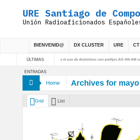
URE Santiago de Comp
Unión Radioaficionados Españole
BIENVENID@
DX CLUSTER
URE
CT
ÚLTIMAS
025
Resolución sobre el uso de distintivos con prefijos AO-AN-AM con Motivo d
ENTRADAS
Archives for mayo
Home
Grid
List