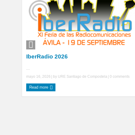
IberRadio 2026
...
mayo 16, 2026
| by
URE Santiago de Compostela
|
0 comments
Read more