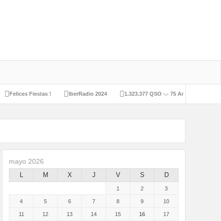
 Fiestas !
IberRadio 2024
1.323.377 QSO -.- 75 Aniversario URE
Auto
mayo 2026
L
M
X
J
V
S
D
1
2
3
4
5
6
7
8
9
10
11
12
13
14
15
16
17