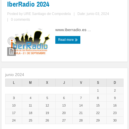
IberRadio 2024
Posted by
URE Santiago de Compostela
|
Date: junio 03, 2024
|
0 comments
www.iberradio.es ...
Read more
junio 2024
L
M
X
J
V
S
D
1
2
3
4
5
6
7
8
9
10
11
12
13
14
15
16
17
18
19
20
21
22
23
24
25
26
27
28
29
30