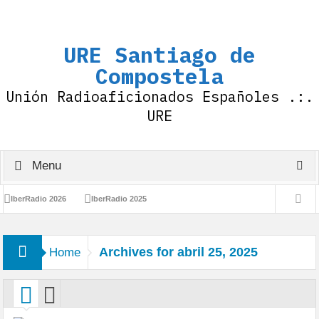
URE Santiago de
Compostela
Unión Radioaficionados Españoles .:.
URE
Menu
IberRadio 2026
IberRadio 2025
Resolución sobre el uso de distintivos con prefijos AO-AN-AM
Archives for abril 25, 2025
Home
con Motivo del 100 Aniversario de la IARU
Diploma 100 Aniversario de la IARU
Felices Fiestas !
IberRadio 2024
1.323.377 QSO -.- 75 Aniversario URE