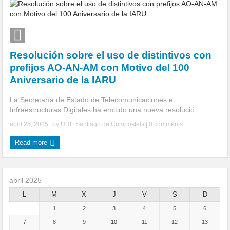
Autorización de los prefijos AO-AN-AM
Autorizada la banda de 40,650 – 40,750 MHz
Resolución sobre el uso de distintivos con
75 Aniversario URE
prefijos AO-AN-AM con Motivo del 100
Aniversario de la IARU
La Secretaría de Estado de Telecomunicaciones e
Infraestructuras Digitales ha emitido una nueva resolució ...
abril 25, 2025
| by
URE Santiago de Compostela
|
0 comments
Read more
abril 2025
L
M
X
J
V
S
D
1
2
3
4
5
6
7
8
9
10
11
12
13