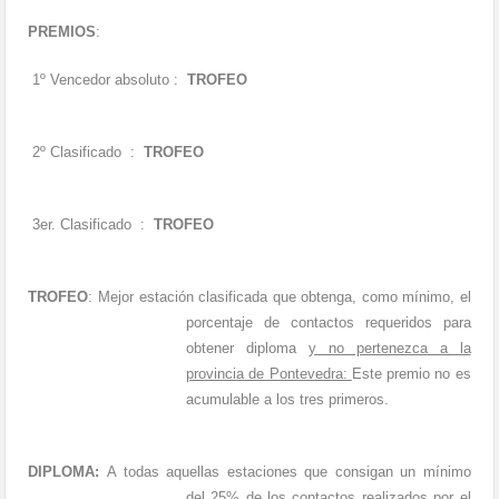
PREMIOS
:
1º
Vencedor absoluto
:
TROFEO
2º Clasificado
:
TROFEO
3er. Clasificado
:
TROFEO
TROFEO
:
M
ejor estación clasificada que obtenga, como mínimo, el
porcentaje de contactos requeridos para
obtener diploma
y no pertenezca a la
provincia de Pontevedra:
Este premio no es
acumulable a los tres primeros.
DIPLOMA:
A todas aquellas estaciones que consigan un mínimo
del 25% de los contactos realizados por el