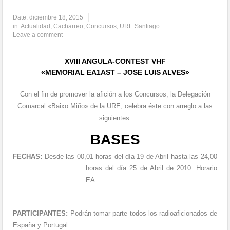
Date:
diciembre 18, 2015
in:
Actualidad
,
Cacharreo
,
Concursos
,
URE Santiago
Leave a comment
XVIII ANGULA-CONTEST VHF
«MEMORIAL EA1AST – JOSE LUIS ALVES»
Con el fin de promover la afición a los Concursos, la Delegación
Comarcal «Baixo Miño» de la URE, celebra éste con arreglo a las
siguientes:
BASES
FECHAS:
De
sde las 00,01 horas del día 19 de Abril hasta las 24,00
horas del día 25 de Abril de 2010. Horario
EA.
PARTICIPANTES:
Podrán tomar parte todos los radioaficionados de
España y Portugal.