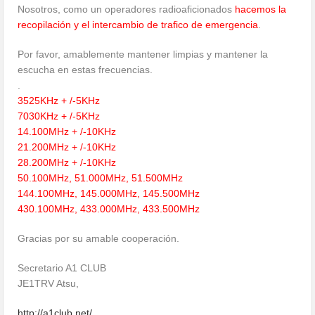
Nosotros, como un operadores radioaficionados
hacemos la
recopilación y el intercambio de trafico de emergencia
.
Por favor, amablemente mantener limpias y mantener la
escucha en estas frecuencias.
.
3525KHz + /-5KHz
7030KHz + /-5KHz
14.100MHz + /-10KHz
21.200MHz + /-10KHz
28.200MHz + /-10KHz
50.100MHz, 51.000MHz, 51.500MHz
144.100MHz, 145.000MHz, 145.500MHz
430.100MHz, 433.000MHz, 433.500MHz
Gracias por su amable cooperación.
Secretario A1 CLUB
JE1TRV Atsu,
http://a1club.net/