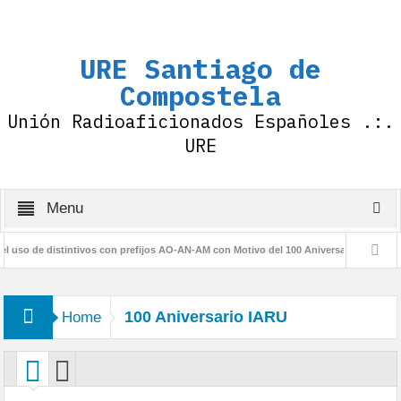
URE Santiago de
Compostela
Unión Radioaficionados Españoles .:.
URE
Menu
so de distintivos con prefijos AO-AN-AM con Motivo del 100 Aniversario de la IARU
 URE
100 Aniversario IARU
Home