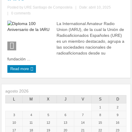
Posted by
URE Santiago de Compostela
|
Date: abril 10, 2025
|
0 comments
La International Amateur Radio
Union (IARU), de la cual la Unión de
Radioaficionados Españoles (URE)
es un miembro destacado, agrupa a
las sociedades nacionales de
radioaficionados desde su
fundación ...
Read more
agosto 2026
L
M
X
J
V
S
D
1
2
3
4
5
6
7
8
9
10
11
12
13
14
15
16
17
18
19
20
21
22
23