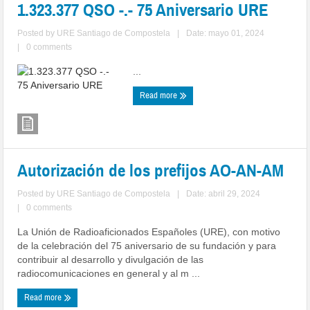
1.323.377 QSO -.- 75 Aniversario URE
Posted by
URE Santiago de Compostela
|
Date: mayo 01, 2024
|
0 comments
...
Read more
Autorización de los prefijos AO-AN-AM
Posted by
URE Santiago de Compostela
|
Date: abril 29, 2024
|
0 comments
La Unión de Radioaficionados Españoles (URE), con motivo
de la celebración del 75 aniversario de su fundación y para
contribuir al desarrollo y divulgación de las
radiocomunicaciones en general y al m ...
Read more