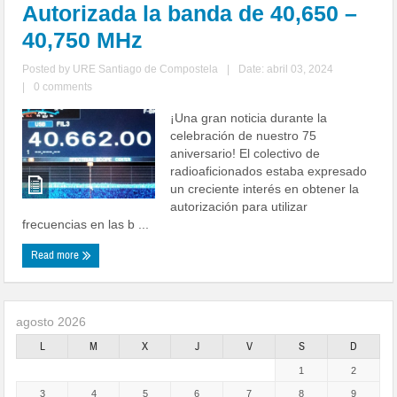
Autorizada la banda de 40,650 –
40,750 MHz
Posted by
URE Santiago de Compostela
|
Date: abril 03, 2024
|
0 comments
¡Una gran noticia durante la
celebración de nuestro 75
aniversario! El colectivo de
radioaficionados estaba expresado
un creciente interés en obtener la
autorización para utilizar
frecuencias en las b ...
Read more
agosto 2026
L
M
X
J
V
S
D
1
2
3
4
5
6
7
8
9