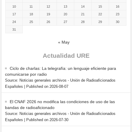
10
11
12
13
14
15
16
17
18
19
20
21
22
23
24
25
26
27
28
29
30
31
« May
Actualidad URE
Ciclo de charlas: La telegrafía: un lenguaje eficiente para
comunicarse por radio
Source: Noticias generales archivos - Unión de Radioaficionados
Españoles
Published on 2026-08-07
El CNAF 2026 no modifica las condiciones de uso de las
bandas de radioaficionado
Source: Noticias generales archivos - Unión de Radioaficionados
Españoles
Published on 2026-07-30