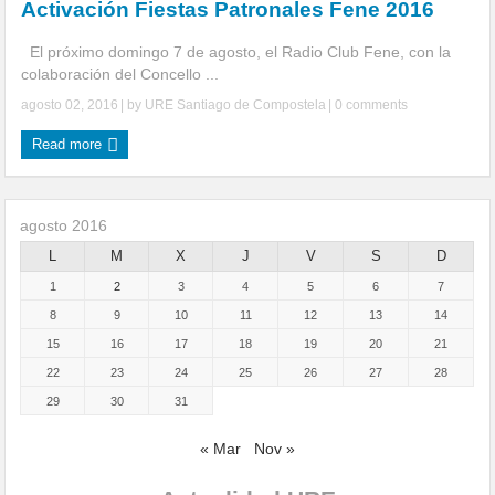
Activación Fiestas Patronales Fene 2016
Autorización de los prefijos AO-AN-AM
El próximo domingo 7 de agosto, el Radio Club Fene, con la
Autorizada la banda de 40,650 – 40,750 MHz
colaboración del Concello ...
agosto 02, 2016
| by
URE Santiago de Compostela
|
0 comments
75 Aniversario URE
Read more
agosto 2016
L
M
X
J
V
S
D
1
2
3
4
5
6
7
8
9
10
11
12
13
14
15
16
17
18
19
20
21
22
23
24
25
26
27
28
29
30
31
« Mar
Nov »