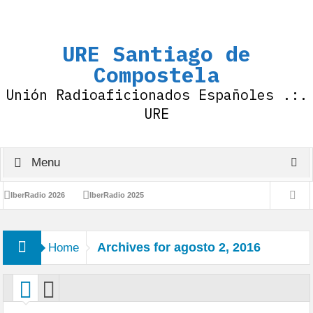
URE Santiago de
Compostela
Unión Radioaficionados Españoles .:.
URE
Menu
IberRadio 2026
IberRadio 2025
Resolución sobre el uso de distintivos con prefijos AO-AN-AM
Archives for agosto 2, 2016
Home
con Motivo del 100 Aniversario de la IARU
Diploma 100 Aniversario de la IARU
Felices Fiestas !
IberRadio 2024
1.323.377 QSO -.- 75 Aniversario URE