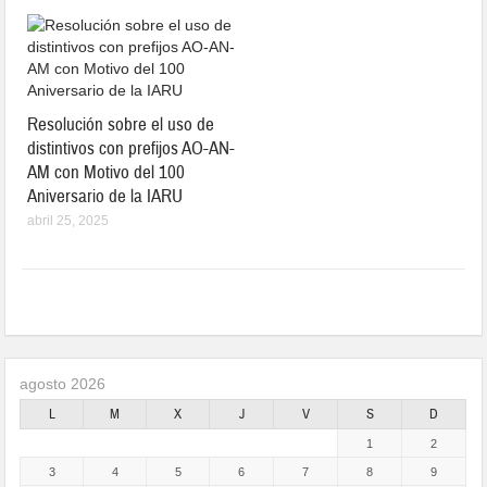
Resolución sobre el uso de
distintivos con prefijos AO-AN-
AM con Motivo del 100
Aniversario de la IARU
abril 25, 2025
agosto 2026
L
M
X
J
V
S
D
1
2
3
4
5
6
7
8
9