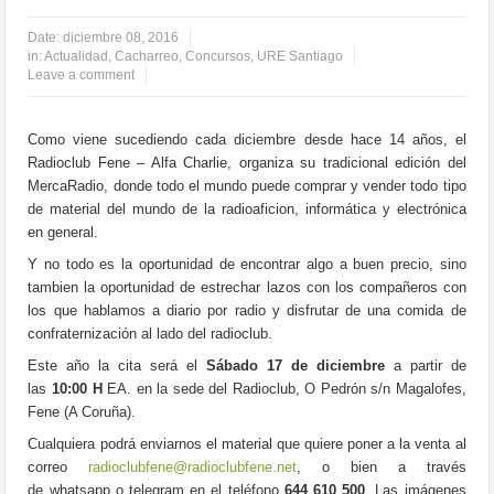
Date:
diciembre 08, 2016
in:
Actualidad
,
Cacharreo
,
Concursos
,
URE Santiago
Leave a comment
Como viene sucediendo cada diciembre desde hace 14 años, el
Radioclub Fene – Alfa Charlie, organiza su tradicional edición del
MercaRadio, donde todo el mundo puede comprar y vender todo tipo
de material del mundo de la radioaficion, informática y electrónica
en general.
Y no todo es la oportunidad de encontrar algo a buen precio, sino
tambien la oportunidad de estrechar lazos con los compañeros con
los que hablamos a diario por radio y disfrutar de una comida de
confraternización al lado del radioclub.
Este año la cita será el
Sábado 17 de diciembre
a partir de
las
10:00 H
EA. en la sede del Radioclub, O Pedrón s/n Magalofes,
Fene (A Coruña).
Cualquiera podrá enviarnos el material que quiere poner a la venta al
correo
radioclubfene@radioclubfene.net
, o bien a través
de
whatsapp
o
telegram
en el teléfono
644 610 500
. Las imágenes