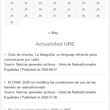
10
11
12
13
14
15
16
17
18
19
20
21
22
23
24
25
26
27
28
29
30
31
« May
Actualidad URE
Ciclo de charlas: La telegrafía: un lenguaje eficiente para
comunicarse por radio
Source: Noticias generales archivos - Unión de Radioaficionados
Españoles
Published on 2026-08-07
El CNAF 2026 no modifica las condiciones de uso de las
bandas de radioaficionado
Source: Noticias generales archivos - Unión de Radioaficionados
Españoles
Published on 2026-07-30