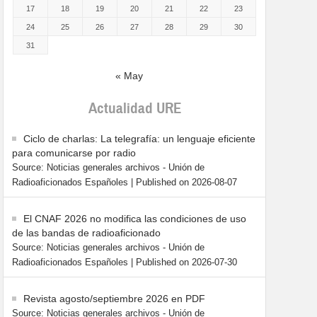
17
18
19
20
21
22
23
24
25
26
27
28
29
30
31
« May
Actualidad URE
Ciclo de charlas: La telegrafía: un lenguaje eficiente
para comunicarse por radio
Source: Noticias generales archivos - Unión de
Radioaficionados Españoles
Published on 2026-08-07
El CNAF 2026 no modifica las condiciones de uso
de las bandas de radioaficionado
Source: Noticias generales archivos - Unión de
Radioaficionados Españoles
Published on 2026-07-30
Revista agosto/septiembre 2026 en PDF
Source: Noticias generales archivos - Unión de