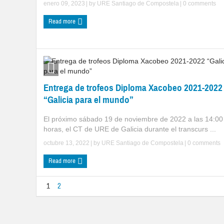
enero 09, 2023
| by
URE Santiago de Compostela
|
0 comments
Read more
Entrega de trofeos Diploma Xacobeo 2021-2022
“Galicia para el mundo”
El próximo sábado 19 de noviembre de 2022 a las 14:00
horas, el CT de URE de Galicia durante el transcurs ...
octubre 13, 2022
| by
URE Santiago de Compostela
|
0 comments
Read more
1
2