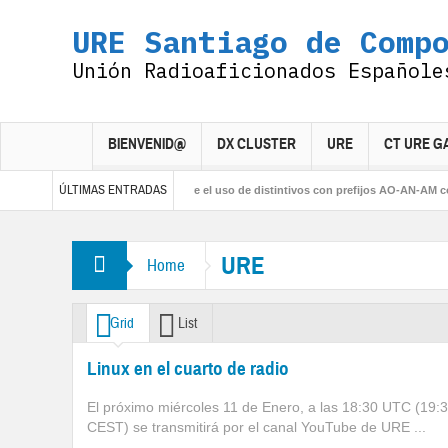
URE Santiago de Comp
Unión Radioaficionados Españole
BIENVENID@
DX CLUSTER
URE
CT URE G
ÚLTIMAS ENTRADAS
025
Resolución sobre el uso de distintivos con prefijos AO-AN-AM con Motivo d
URE
Home
Grid
List
Linux en el cuarto de radio
El próximo miércoles 11 de Enero, a las 18:30 UTC (19:
CEST) se transmitirá por el canal YouTube de URE ...