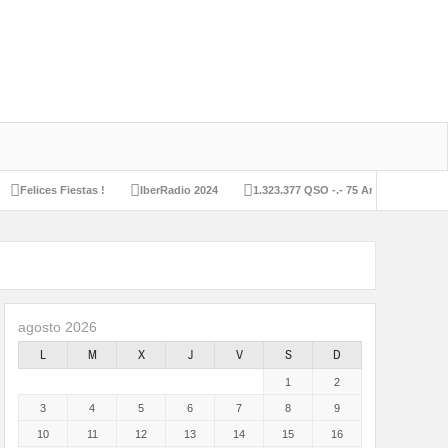
 Fiestas !
IberRadio 2024
1.323.377 QSO -.- 75 Aniversario URE
Auto
agosto 2026
L
M
X
J
V
S
D
1
2
3
4
5
6
7
8
9
10
11
12
13
14
15
16