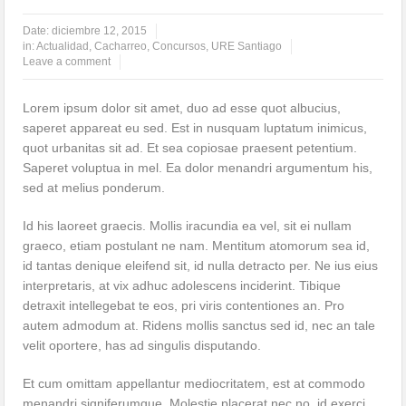
Autorización de los prefijos AO-AN-AM
Date:
diciembre 12, 2015
in:
Actualidad
,
Cacharreo
,
Concursos
,
URE Santiago
Autorizada la banda de 40,650 – 40,750 MHz
Leave a comment
75 Aniversario URE
Lorem ipsum dolor sit amet, duo ad esse quot albucius,
saperet appareat eu sed. Est in nusquam luptatum inimicus,
quot urbanitas sit ad. Et sea copiosae praesent petentium.
Saperet voluptua in mel. Ea dolor menandri argumentum his,
sed at melius ponderum.
Id his laoreet graecis. Mollis iracundia ea vel, sit ei nullam
graeco, etiam postulant ne nam. Mentitum atomorum sea id,
id tantas denique eleifend sit, id nulla detracto per. Ne ius eius
interpretaris, at vix adhuc adolescens inciderint. Tibique
detraxit intellegebat te eos, pri viris contentiones an. Pro
autem admodum at. Ridens mollis sanctus sed id, nec an tale
velit oportere, has ad singulis disputando.
Et cum omittam appellantur mediocritatem, est at commodo
menandri signiferumque. Molestie placerat nec no, id exerci