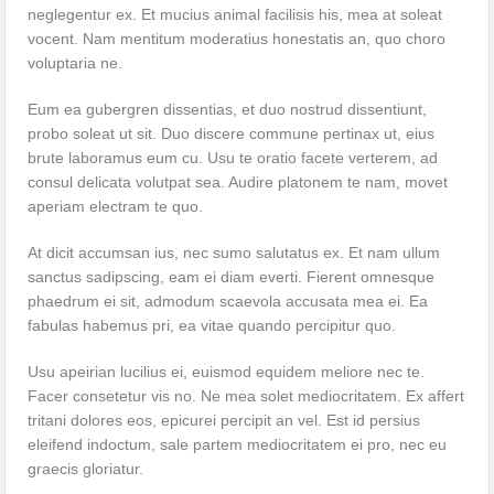
neglegentur ex. Et mucius animal facilisis his, mea at soleat
vocent. Nam mentitum moderatius honestatis an, quo choro
voluptaria ne.
Eum ea gubergren dissentias, et duo nostrud dissentiunt,
probo soleat ut sit. Duo discere commune pertinax ut, eius
brute laboramus eum cu. Usu te oratio facete verterem, ad
consul delicata volutpat sea. Audire platonem te nam, movet
aperiam electram te quo.
At dicit accumsan ius, nec sumo salutatus ex. Et nam ullum
sanctus sadipscing, eam ei diam everti. Fierent omnesque
phaedrum ei sit, admodum scaevola accusata mea ei. Ea
fabulas habemus pri, ea vitae quando percipitur quo.
Usu apeirian lucilius ei, euismod equidem meliore nec te.
Facer consetetur vis no. Ne mea solet mediocritatem. Ex affert
tritani dolores eos, epicurei percipit an vel. Est id persius
eleifend indoctum, sale partem mediocritatem ei pro, nec eu
graecis gloriatur.