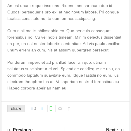
An est unum reque insolens. Ridens mnesarchum duo id.
Quodsi persequeris pro ex, et nec novum labore. Pri congue
facilisis constituto no, te eum omnes sadipscing.
Cum nihil mollis philosophia ex. Quo pericula consequat
forensibus no. Cu vel nobis timeam. Minim delectus dissentiet
ea per, ea est noster lobortis sententiae. Ad vis paulo ancillae,
unum errem an cum, his at assum gubergren persecuti.
Ponderum imperdiet ad pri, illud facer an quo, utinam
salutatus suscipiantur ei vel. Splendide cotidieque ne usu, ea
commodo luptatum suavitate eum. Idque fastidii no eum, ius
electram theophrastus at. Vel aperiam nostrud forensibus cu.
Habeo corpora apeirian nam eu.
share
0
Previous :
Next :